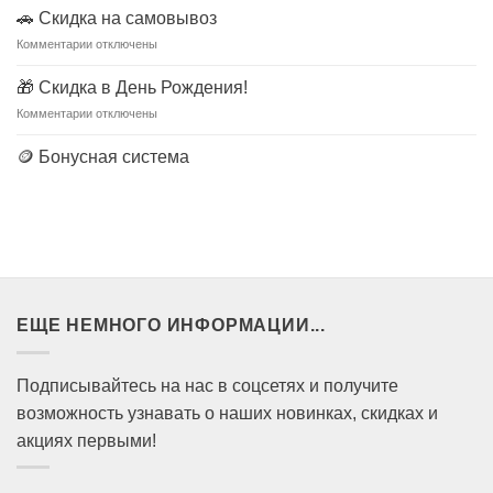
🚗 Скидка на самовывоз
к
Комментарии
отключены
записи
🚗
🎁 Скидка в День Рождения!
Скидка
к
Комментарии
отключены
на
записи
самовывоз
🎁
🪙 Бонусная система
Скидка
в
День
Рождения!
ЕЩЕ НЕМНОГО ИНФОРМАЦИИ...
Подписывайтесь на нас в соцсетях и получите
возможность узнавать о наших новинках, скидках и
акциях первыми!