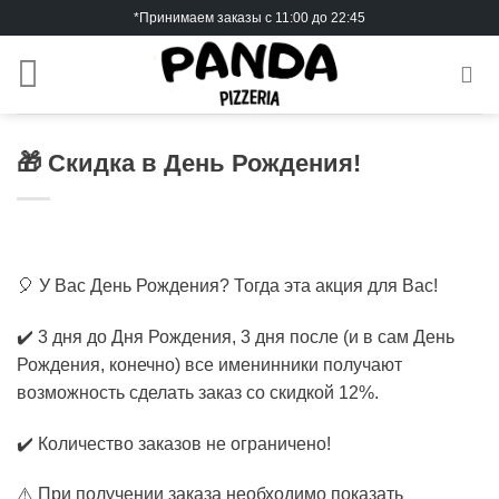
Skip
*Принимаем заказы с 11:00 до 22:45
to
content
🎁 Скидка в День Рождения!
🎈 У Вас День Рождения? Тогда эта акция для Вас!
✔️ 3 дня до Дня Рождения, 3 дня после (и в сам День
Рождения, конечно) все именинники получают
возможность сделать заказ со скидкой 12%.
✔️ Количество заказов не ограничено!
⚠️ При получении заказа необходимо показать