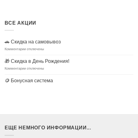
ВСЕ АКЦИИ
🚗 Скидка на самовывоз
к
Комментарии
отключены
записи
🚗
🎁 Скидка в День Рождения!
Скидка
к
Комментарии
отключены
на
записи
самовывоз
🎁
🪙 Бонусная система
Скидка
в
День
Рождения!
ЕЩЕ НЕМНОГО ИНФОРМАЦИИ...