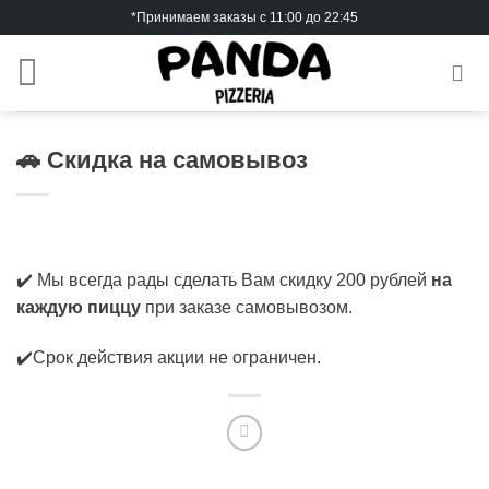
Skip
*Принимаем заказы с 11:00 до 22:45
to
content
🚗 Скидка на самовывоз
✔️ Мы всегда рады сделать Вам скидку 200 рублей
на
каждую пиццу
при заказе самовывозом.
✔️Срок действия акции не ограничен.